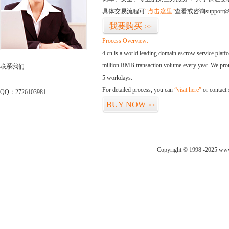
具体交易流程可
“点击这里”
查看或咨询support@
我要购买
>>
Process Overview:
4.cn is a world leading domain escrow service plat
million RMB transaction volume every year. We promi
联系我们
5 workdays.
For detailed process, you can
“visit here”
or contact
QQ：2726103981
BUY NOW
>>
Copyright © 1998 -2025 www