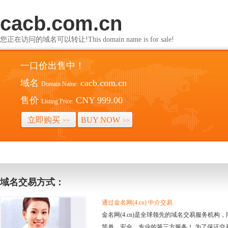
cacb.com.cn
您正在访问的域名可以转让!This domain name is for sale!
一口价出售中！
域名
cacb.com.cn
Domain Name:
售价
CNY 999.00
Listing Price:
立即购买
BUY NOW
>>
>>
域名交易方式：
通过金名网(4.cn) 中介交易
金名网(4.cn)是全球领先的域名交易服务机
简单、安全、专业的第三方服务！ 为了保证交